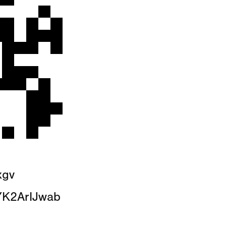
xgv
tYK2ArIJwab