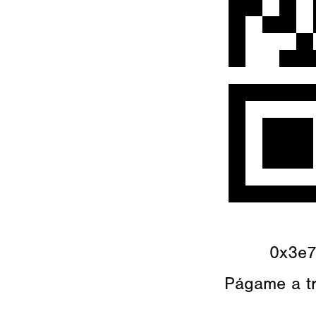
0x3e
Págame a t