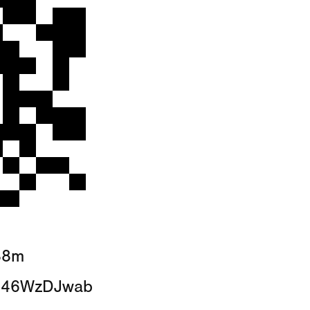
88m
/O646WzDJwab