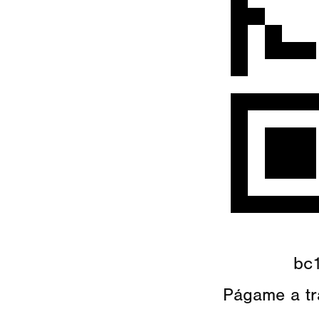
bc
Págame a tr