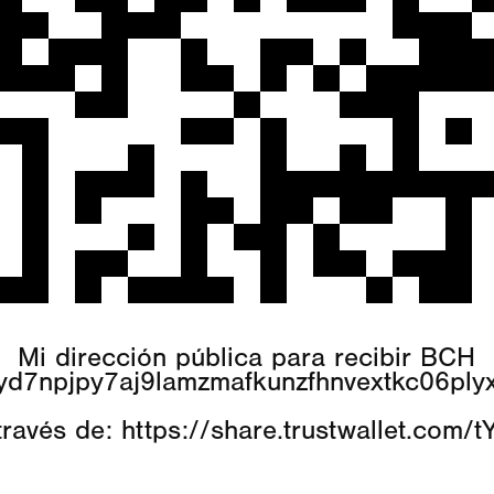
Mi dirección pública para recibir BCH
yd7npjpy7aj9lamzmafkunzfhnvextkc06ply
través de:
https://share.trustwallet.com/