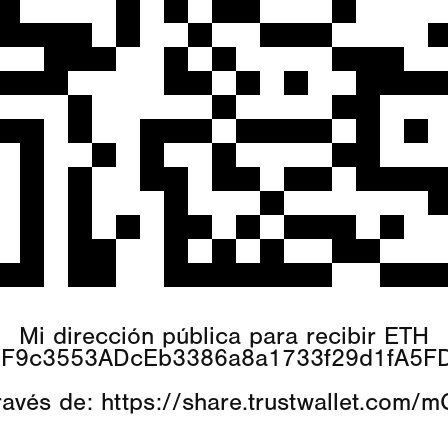
Mi dirección pública para recibir ETH
7F9c3553ADcEb3386a8a1733f29d1fA5F
ravés de:
https://share.trustwallet.com