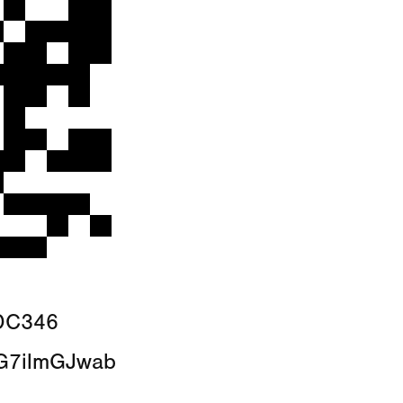
DC346
/mG7ilmGJwab