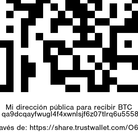
Mi dirección pública para recibir BTC
1qa9dcqayfwugl4f4xwnlsjf6z07tlrq6u555
avés de:
https://share.trustwallet.com