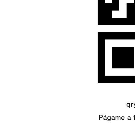
qr
Págame a 